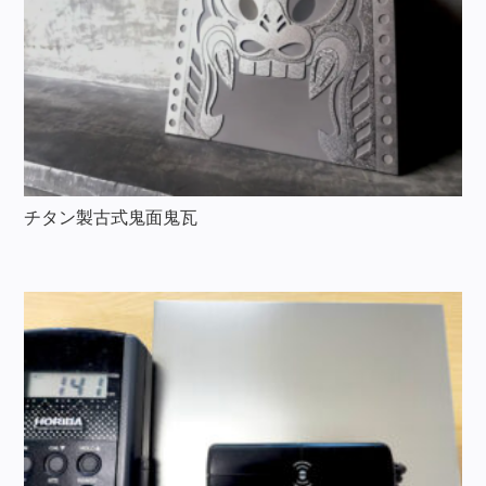
チタン製古式鬼面鬼瓦